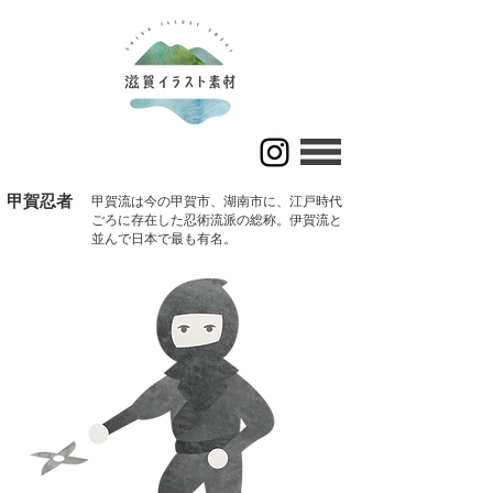
甲賀忍者
甲賀流は今の甲賀市、湖南市に、江戸時代
ごろに存在した忍術流派の総称。伊賀流と
並んで日本で最も有名。