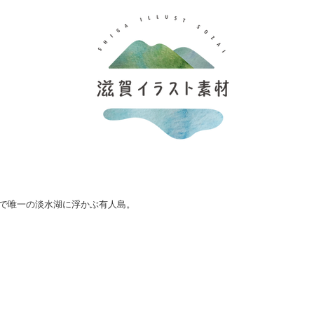
で唯一の淡水湖に浮かぶ有人島。